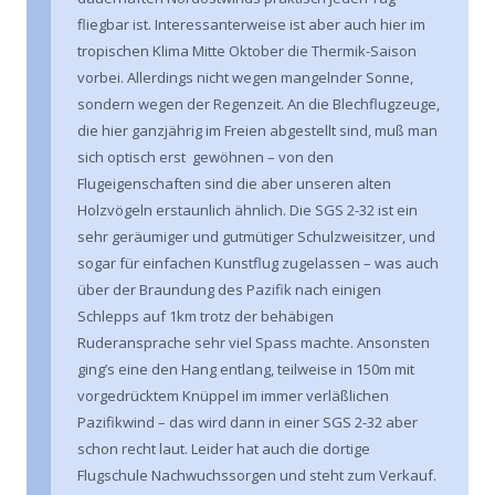
fliegbar ist. Interessanterweise ist aber auch hier im
tropischen Klima Mitte Oktober die Thermik-Saison
vorbei. Allerdings nicht wegen mangelnder Sonne,
sondern wegen der Regenzeit. An die Blechflugzeuge,
die hier ganzjährig im Freien abgestellt sind, muß man
sich optisch erst gewöhnen – von den
Flugeigenschaften sind die aber unseren alten
Holzvögeln erstaunlich ähnlich. Die SGS 2-32 ist ein
sehr geräumiger und gutmütiger Schulzweisitzer, und
sogar für einfachen Kunstflug zugelassen – was auch
über der Braundung des Pazifik nach einigen
Schlepps auf 1km trotz der behäbigen
Ruderansprache sehr viel Spass machte. Ansonsten
ging’s eine den Hang entlang, teilweise in 150m mit
vorgedrücktem Knüppel im immer verläßlichen
Pazifikwind – das wird dann in einer SGS 2-32 aber
schon recht laut. Leider hat auch die dortige
Flugschule Nachwuchssorgen und steht zum Verkauf.