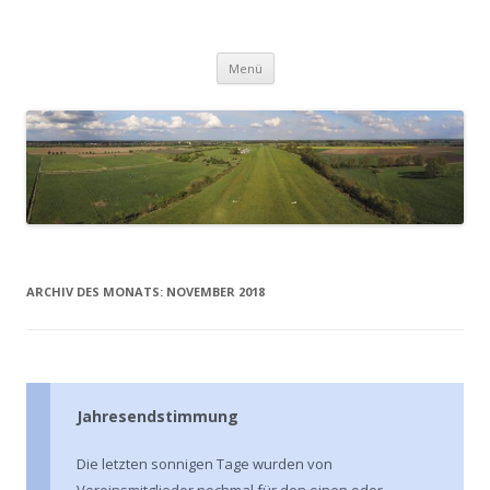
Zum
Inhalt
Uhlenflug Peine e.V.
springen
Menü
ARCHIV DES MONATS:
NOVEMBER 2018
Jahresendstimmung
Die letzten sonnigen Tage wurden von
Vereinsmitglieder nochmal für den einen oder