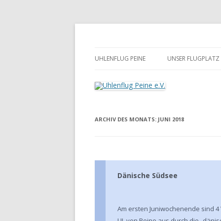
Zum
Inhalt
springen
Uhlenflug Peine e.V.
UHLENFLUG PEINE
UNSER FLUGPLATZ
ARCHIV DES MONATS:
JUNI 2018
Dänische Südsee
Am ersten Juniwochenende sind 4 
UL von Peine aus durch die „däni