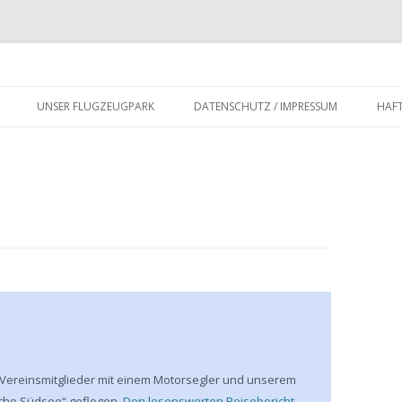
UNSER FLUGZEUGPARK
DATENSCHUTZ / IMPRESSUM
HAF
Vereinsmitglieder mit einem Motorsegler und unserem
sche Südsee“ geflogen.
Den lesenswerten Reisebericht