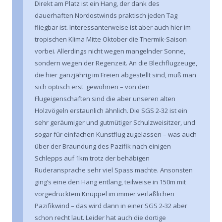
Direkt am Platz ist ein Hang, der dank des
dauerhaften Nordostwinds praktisch jeden Tag
fliegbar ist. Interessanterweise ist aber auch hier im
tropischen Klima Mitte Oktober die Thermik-Saison
vorbei. Allerdings nicht wegen mangelnder Sonne,
sondern wegen der Regenzeit. An die Blechflugzeuge,
die hier ganzjährig im Freien abgestellt sind, muß man
sich optisch erst gewöhnen – von den
Flugeigenschaften sind die aber unseren alten
Holzvögeln erstaunlich ähnlich. Die SGS 2-32 ist ein
sehr geräumiger und gutmütiger Schulzweisitzer, und
sogar für einfachen Kunstflug zugelassen – was auch
über der Braundung des Pazifik nach einigen
Schlepps auf 1km trotz der behäbigen
Ruderansprache sehr viel Spass machte. Ansonsten
ging’s eine den Hang entlang, teilweise in 150m mit
vorgedrücktem Knüppel im immer verläßlichen
Pazifikwind – das wird dann in einer SGS 2-32 aber
schon recht laut. Leider hat auch die dortige