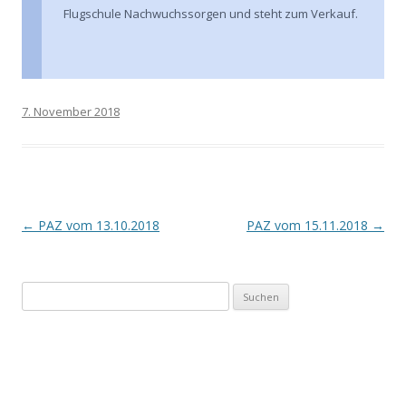
Flugschule Nachwuchssorgen und steht zum Verkauf.
7. November 2018
Beitragsnavigation
←
PAZ vom 13.10.2018
PAZ vom 15.11.2018
→
Suchen
nach: